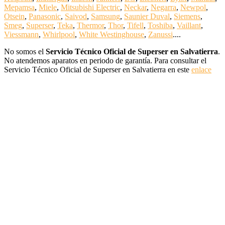
Mepamsa
,
Miele
,
Mitsubishi Electric
,
Neckar
,
Negarra
,
Newpol
,
Otsein
,
Panasonic
,
Saivod
,
Samsung
,
Saunier Duval
,
Siemens
,
Smeg
,
Superser
,
Teka
,
Thermor
,
Thor
,
Tifell
,
Toshiba
,
Vaillant
,
Viessmann
,
Whirlpool
,
White Westinghouse
,
Zanussi
....
No somos el
Servicio Técnico Oficial de Superser en Salvatierra
.
No atendemos aparatos en periodo de garantía. Para consultar el
Servicio Técnico Oficial de Superser en Salvatierra en este
enlace