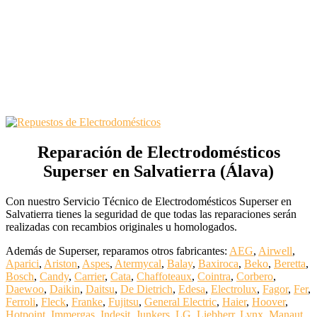
Reparación de Electrodomésticos
Superser en Salvatierra (Álava)
Con nuestro Servicio Técnico de Electrodomésticos Superser en
Salvatierra tienes la seguridad de que todas las reparaciones serán
realizadas con recambios originales u homologados.
Además de Superser, reparamos otros fabricantes:
AEG
,
Airwell
,
Aparici
,
Ariston
,
Aspes
,
Atermycal
,
Balay
,
Baxiroca
,
Beko
,
Beretta
,
Bosch
,
Candy
,
Carrier
,
Cata
,
Chaffoteaux
,
Cointra
,
Corbero
,
Daewoo
,
Daikin
,
Daitsu
,
De Dietrich
,
Edesa
,
Electrolux
,
Fagor
,
Fer
,
Ferroli
,
Fleck
,
Franke
,
Fujitsu
,
General Electric
,
Haier
,
Hoover
,
Hotpoint
,
Immergas
,
Indesit
,
Junkers
,
LG
,
Liebherr
,
Lynx
,
Manaut
,