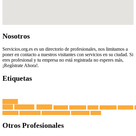
Nosotros
Servicios.org.es es un directorio de profesionales, nos limitamos a
poner en contacto a nuestros visitantes con servicios en su ciudad. Si
eres profesional y tu empresa no está registrada no esperes más,
¡Regístrate Ahora!.
Etiquetas
Fuga de
Agua
Lavadoras
Antenas
Secadoras
Lavavajillas
Hornos
Frigoríficos
Electricista
Extractoras
Vitrocerámicas
Placas de Inducción
Calentadores
Termos
Otros Profesionales