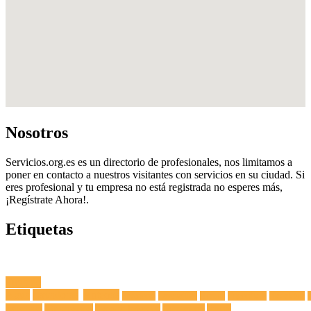
Nosotros
Servicios.org.es es un directorio de profesionales, nos limitamos a
poner en contacto a nuestros visitantes con servicios en su ciudad. Si
eres profesional y tu empresa no está registrada no esperes más,
¡Regístrate Ahora!.
Etiquetas
Fuga de
Agua
Lavadoras
Antenas
Secadoras
Lavavajillas
Hornos
Frigoríficos
Electricista
Extractoras
Vitrocerámicas
Placas de Inducción
Calentadores
Termos