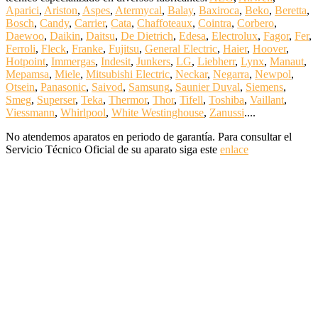
Aparici
,
Ariston
,
Aspes
,
Atermycal
,
Balay
,
Baxiroca
,
Beko
,
Beretta
,
Bosch
,
Candy
,
Carrier
,
Cata
,
Chaffoteaux
,
Cointra
,
Corbero
,
Daewoo
,
Daikin
,
Daitsu
,
De Dietrich
,
Edesa
,
Electrolux
,
Fagor
,
Fer
,
Ferroli
,
Fleck
,
Franke
,
Fujitsu
,
General Electric
,
Haier
,
Hoover
,
Hotpoint
,
Immergas
,
Indesit
,
Junkers
,
LG
,
Liebherr
,
Lynx
,
Manaut
,
Mepamsa
,
Miele
,
Mitsubishi Electric
,
Neckar
,
Negarra
,
Newpol
,
Otsein
,
Panasonic
,
Saivod
,
Samsung
,
Saunier Duval
,
Siemens
,
Smeg
,
Superser
,
Teka
,
Thermor
,
Thor
,
Tifell
,
Toshiba
,
Vaillant
,
Viessmann
,
Whirlpool
,
White Westinghouse
,
Zanussi
....
No atendemos aparatos en periodo de garantía. Para consultar el
Servicio Técnico Oficial de su aparato siga este
enlace