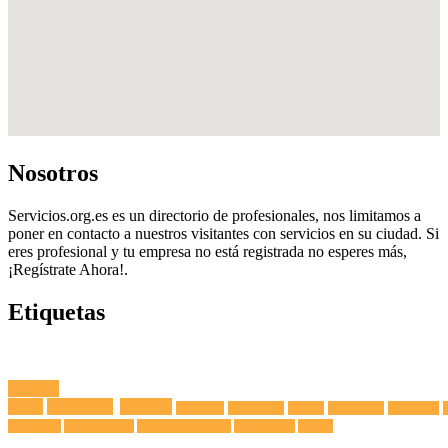
Nosotros
Servicios.org.es es un directorio de profesionales, nos limitamos a
poner en contacto a nuestros visitantes con servicios en su ciudad. Si
eres profesional y tu empresa no está registrada no esperes más,
¡Regístrate Ahora!.
Etiquetas
Fuga de
Agua
Lavadoras
Antenas
Secadoras
Lavavajillas
Hornos
Frigoríficos
Electricista
Extractoras
Vitrocerámicas
Placas de Inducción
Calentadores
Termos