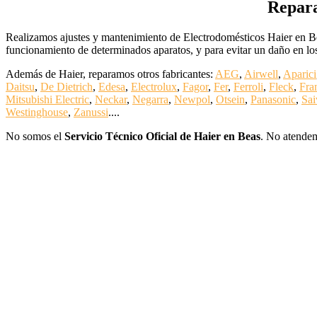
Repara
Realizamos ajustes y mantenimiento de Electrodomésticos Haier en
funcionamiento de determinados aparatos, y para evitar un daño en los
Además de Haier, reparamos otros fabricantes:
AEG
,
Airwell
,
Aparici
Daitsu
,
De Dietrich
,
Edesa
,
Electrolux
,
Fagor
,
Fer
,
Ferroli
,
Fleck
,
Fra
Mitsubishi Electric
,
Neckar
,
Negarra
,
Newpol
,
Otsein
,
Panasonic
,
Sai
Westinghouse
,
Zanussi
....
No somos el
Servicio Técnico Oficial de Haier en Beas
. No atendem