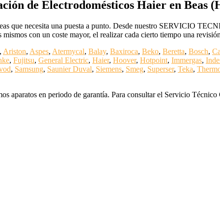
ción de Electrodomésticos Haier en Beas (
 Beas que necesita una puesta a punto. Desde nuestro SERVICIO TEC
 mismos con un coste mayor, el realizar cada cierto tiempo una revisió
,
Ariston
,
Aspes
,
Atermycal
,
Balay
,
Baxiroca
,
Beko
,
Beretta
,
Bosch
,
C
nke
,
Fujitsu
,
General Electric
,
Haier
,
Hoover
,
Hotpoint
,
Immergas
,
Inde
vod
,
Samsung
,
Saunier Duval
,
Siemens
,
Smeg
,
Superser
,
Teka
,
Thermo
os aparatos en periodo de garantía. Para consultar el Servicio Técnico