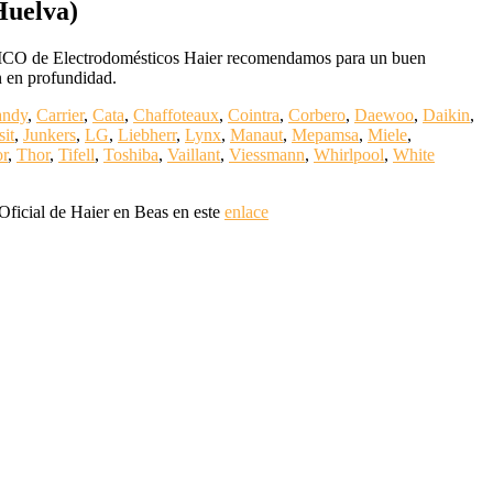
Huelva)
NICO de Electrodomésticos Haier recomendamos para un buen
n en profundidad.
andy
,
Carrier
,
Cata
,
Chaffoteaux
,
Cointra
,
Corbero
,
Daewoo
,
Daikin
,
sit
,
Junkers
,
LG
,
Liebherr
,
Lynx
,
Manaut
,
Mepamsa
,
Miele
,
r
,
Thor
,
Tifell
,
Toshiba
,
Vaillant
,
Viessmann
,
Whirlpool
,
White
 Oficial de Haier en Beas en este
enlace