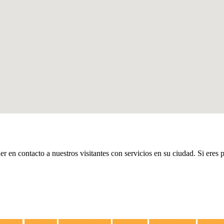
er en contacto a nuestros visitantes con servicios en su ciudad. Si eres 
lectricista
Congeladores
Campanas Extractoras
Vitrocerámicas
Placas de Inducción
Calentador