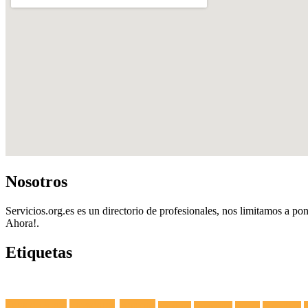
Nosotros
Servicios.org.es es un directorio de profesionales, nos limitamos a pon
Ahora!.
Etiquetas
Fuga de Agua
Lavadoras
Antenas
Secadoras
Lavavajillas
Hornos
Frigoríficos
E