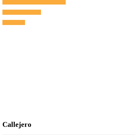
Reparación de Electrodomésticos
Aire Acondicionado
Calefacción
Callejero