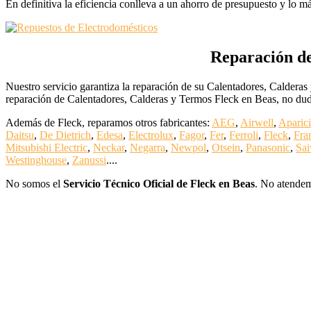
En definitiva la eficiencia conlleva a un ahorro de presupuesto y lo m
Reparación de
Nuestro servicio garantiza la reparación de su Calentadores, Calderas
reparación de Calentadores, Calderas y Termos Fleck en Beas, no dude
Además de Fleck, reparamos otros fabricantes:
AEG
,
Airwell
,
Aparici
Daitsu
,
De Dietrich
,
Edesa
,
Electrolux
,
Fagor
,
Fer
,
Ferroli
,
Fleck
,
Fra
Mitsubishi Electric
,
Neckar
,
Negarra
,
Newpol
,
Otsein
,
Panasonic
,
Sai
Westinghouse
,
Zanussi
....
No somos el
Servicio Técnico Oficial de Fleck en Beas
. No atendem