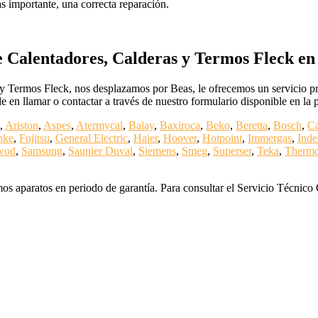
ás importante, una correcta reparación.
 Calentadores, Calderas y Termos Fleck en
 y Termos Fleck, nos desplazamos por Beas, le ofrecemos un servicio prof
 en llamar o contactar a través de nuestro formulario disponible en la
,
Ariston
,
Aspes
,
Atermycal
,
Balay
,
Baxiroca
,
Beko
,
Beretta
,
Bosch
,
C
nke
,
Fujitsu
,
General Electric
,
Haier
,
Hoover
,
Hotpoint
,
Immergas
,
Inde
vod
,
Samsung
,
Saunier Duval
,
Siemens
,
Smeg
,
Superser
,
Teka
,
Thermo
os aparatos en periodo de garantía. Para consultar el Servicio Técnico 