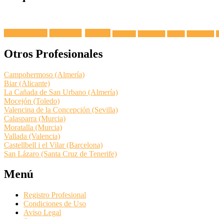
Fuga de Agua
Lavadoras
Antenas
Secadoras
Lavavajillas
Hornos
Frigoríficos
E
Otros Profesionales
Campohermoso (Almería)
Biar (Alicante)
La Cañada de San Urbano (Almería)
Mocejón (Toledo)
Valencina de la Concepción (Sevilla)
Calasparra (Murcia)
Moratalla (Murcia)
Vallada (Valencia)
Castellbell i el Vilar (Barcelona)
San Lázaro (Santa Cruz de Tenerife)
Menú
Registro Profesional
Condiciones de Uso
Aviso Legal