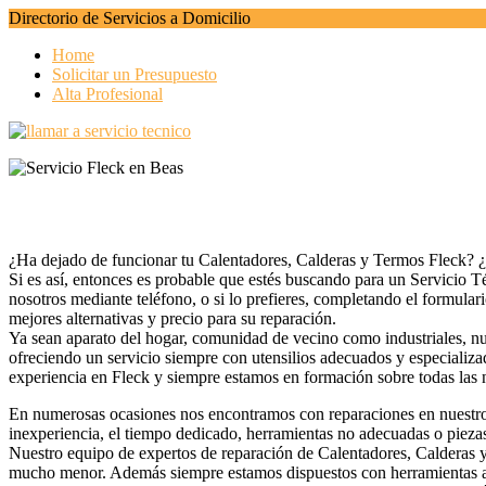
Directorio de Servicios a Domicilio
Home
Solicitar un Presupuesto
Alta Profesional
¿Ha dejado de funcionar tu Calentadores, Calderas y Termos Fleck? ¿E
Si es así, entonces es probable que estés buscando para un Servicio T
nosotros mediante teléfono, o si lo prefieres, completando el formula
mejores alternativas y precio para su reparación.
Ya sean aparato del hogar, comunidad de vecino como industriales, nu
ofreciendo un servicio siempre con utensilios adecuados y especiali
experiencia en Fleck y siempre estamos en formación sobre todas las 
En numerosas ocasiones nos encontramos con reparaciones en nuestro C
inexperiencia, el tiempo dedicado, herramientas no adecuadas o piez
Nuestro equipo de expertos de reparación de Calentadores, Calderas y 
mucho menor. Además siempre estamos dispuestos con herramientas ac