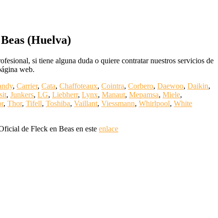
 Beas (Huelva)
esional, si tiene alguna duda o quiere contratar nuestros servicios de
 página web.
andy
,
Carrier
,
Cata
,
Chaffoteaux
,
Cointra
,
Corbero
,
Daewoo
,
Daikin
,
sit
,
Junkers
,
LG
,
Liebherr
,
Lynx
,
Manaut
,
Mepamsa
,
Miele
,
r
,
Thor
,
Tifell
,
Toshiba
,
Vaillant
,
Viessmann
,
Whirlpool
,
White
Oficial de Fleck en Beas en este
enlace