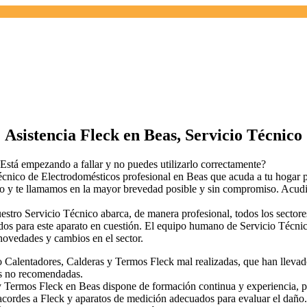
Asistencia Fleck en Beas, Servicio Técnico
stá empezando a fallar y no puedes utilizarlo correctamente?
écnico de Electrodomésticos profesional en Beas que acuda a tu hogar p
rio y te llamamos en la mayor brevedad posible y sin compromiso. Acudir
estro Servicio Técnico abarca, de manera profesional, todos los secto
zados para este aparato en cuestión. El equipo humano de Servicio Téc
novedades y cambios en el sector.
alentadores, Calderas y Termos Fleck mal realizadas, que han llevado a
as no recomendadas.
Termos Fleck en Beas dispone de formación continua y experiencia, por l
ordes a Fleck y aparatos de medición adecuados para evaluar el daño.