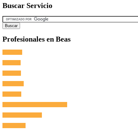
Buscar Servicio
Profesionales en Beas
Fontanero
Cerrajero
Antenista
Electricista
Reformas
Reparación de Electrodomésticos
Aire Acondicionado
Calefacción