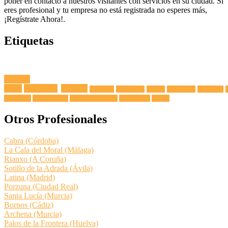
poner en contacto a nuestros visitantes con servicios en su ciudad. Si
eres profesional y tu empresa no está registrada no esperes más,
¡Regístrate Ahora!.
Etiquetas
Fuga de
Agua
Lavadoras
Antenas
Secadoras
Lavavajillas
Hornos
Frigoríficos
Electricista
Extractoras
Vitrocerámicas
Placas de Inducción
Calentadores
Termos
Otros Profesionales
Cabra (Córdoba)
La Cala del Moral (Málaga)
Rianxo (A Coruña)
Sotillo de la Adrada (Ávila)
Latina (Madrid)
Porzuna (Ciudad Real)
Santa Lucía (Murcia)
Bornos (Cádiz)
Archena (Murcia)
Palos de la Frontera (Huelva)