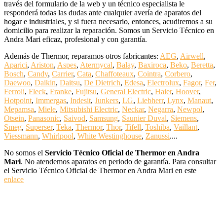
través del formulario de la web y un técnico especialista le
responderá todas las dudas ante cualquier avería de aparatos del
hogar e industriales, y si fuera necesario, entonces, acudiremos a su
domicilio para realizar la reparación. Somos un Servicio Técnico en
Andra Mari eficaz, profesional y con garantía.
Además de Thermor, reparamos otros fabricantes:
AEG
,
Airwell
,
Aparici
,
Ariston
,
Aspes
,
Atermycal
,
Balay
,
Baxiroca
,
Beko
,
Beretta
,
Bosch
,
Candy
,
Carrier
,
Cata
,
Chaffoteaux
,
Cointra
,
Corbero
,
Daewoo
,
Daikin
,
Daitsu
,
De Dietrich
,
Edesa
,
Electrolux
,
Fagor
,
Fer
,
Ferroli
,
Fleck
,
Franke
,
Fujitsu
,
General Electric
,
Haier
,
Hoover
,
Hotpoint
,
Immergas
,
Indesit
,
Junkers
,
LG
,
Liebherr
,
Lynx
,
Manaut
,
Mepamsa
,
Miele
,
Mitsubishi Electric
,
Neckar
,
Negarra
,
Newpol
,
Otsein
,
Panasonic
,
Saivod
,
Samsung
,
Saunier Duval
,
Siemens
,
Smeg
,
Superser
,
Teka
,
Thermor
,
Thor
,
Tifell
,
Toshiba
,
Vaillant
,
Viessmann
,
Whirlpool
,
White Westinghouse
,
Zanussi
....
No somos el
Servicio Técnico Oficial de Thermor en Andra
Mari
. No atendemos aparatos en periodo de garantía. Para consultar
el Servicio Técnico Oficial de Thermor en Andra Mari en este
enlace