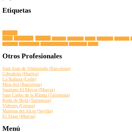
Etiquetas
Fuga de
Agua
Lavadoras
Antenas
Secadoras
Lavavajillas
Hornos
Frigoríficos
Electricista
Extractoras
Vitrocerámicas
Placas de Inducción
Calentadores
Termos
Otros Profesionales
Sant Joan de Vilatorrada (Barcelona)
Gibraleón (Huelva)
La Bañeza (León)
Mira-Sol (Barcelona)
Santiago El Mayor (Murcia)
Sant Carles de la Ràpita (Tarragona)
Roda de Berà (Tarragona)
Vidreres (Girona)
Mairena del Alcor (Sevilla)
El Algar (Murcia)
Menú