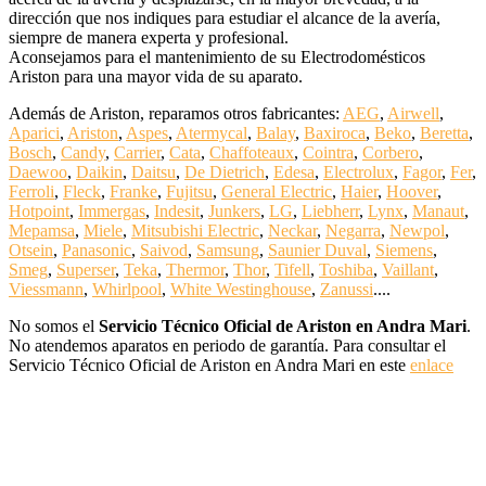
dirección que nos indiques para estudiar el alcance de la avería,
siempre de manera experta y profesional.
Aconsejamos para el mantenimiento de su Electrodomésticos
Ariston para una mayor vida de su aparato.
Además de Ariston, reparamos otros fabricantes:
AEG
,
Airwell
,
Aparici
,
Ariston
,
Aspes
,
Atermycal
,
Balay
,
Baxiroca
,
Beko
,
Beretta
,
Bosch
,
Candy
,
Carrier
,
Cata
,
Chaffoteaux
,
Cointra
,
Corbero
,
Daewoo
,
Daikin
,
Daitsu
,
De Dietrich
,
Edesa
,
Electrolux
,
Fagor
,
Fer
,
Ferroli
,
Fleck
,
Franke
,
Fujitsu
,
General Electric
,
Haier
,
Hoover
,
Hotpoint
,
Immergas
,
Indesit
,
Junkers
,
LG
,
Liebherr
,
Lynx
,
Manaut
,
Mepamsa
,
Miele
,
Mitsubishi Electric
,
Neckar
,
Negarra
,
Newpol
,
Otsein
,
Panasonic
,
Saivod
,
Samsung
,
Saunier Duval
,
Siemens
,
Smeg
,
Superser
,
Teka
,
Thermor
,
Thor
,
Tifell
,
Toshiba
,
Vaillant
,
Viessmann
,
Whirlpool
,
White Westinghouse
,
Zanussi
....
No somos el
Servicio Técnico Oficial de Ariston en Andra Mari
.
No atendemos aparatos en periodo de garantía. Para consultar el
Servicio Técnico Oficial de Ariston en Andra Mari en este
enlace