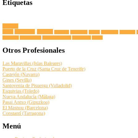
Etiquetas
Fuga de
Agua
Lavadoras
Antenas
Secadoras
Lavavajillas
Hornos
Frigoríficos
Electricista
Extractoras
Vitrocerámicas
Placas de Inducción
Calentadores
Termos
Otros Profesionales
Las Maravillas (Islas Baleares)
Puerto de la Cruz (Santa Cruz de Tenerife)
Castejón (Navarra)
Gines (Sevilla)
Santovenia de Pisuerga (Valladolid)
Esquivias (Toledo)
Nueva Andalucía (Málaga)
Pasai Antxo (Gipuzkoa)
El Masnou (Barcelona)
Constantí (Tarragona)
Menú