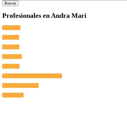
Profesionales en Andra Mari
Fontanero
Cerrajero
Antenista
Electricista
Reformas
Reparación de Electrodomésticos
Aire Acondicionado
Calefacción