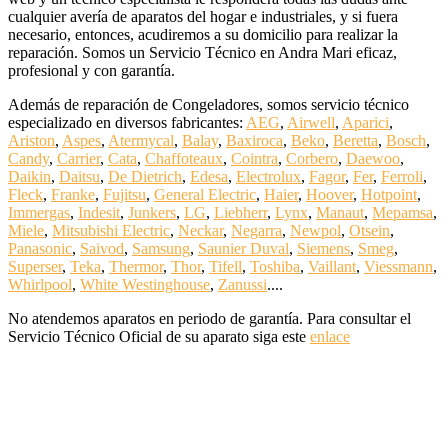
cualquier avería de aparatos del hogar e industriales, y si fuera
necesario, entonces, acudiremos a su domicilio para realizar la
reparación. Somos un Servicio Técnico en Andra Mari eficaz,
profesional y con garantía.
Además de reparación de Congeladores, somos servicio técnico
especializado en diversos fabricantes:
AEG
,
Airwell
,
Aparici
,
Ariston
,
Aspes
,
Atermycal
,
Balay
,
Baxiroca
,
Beko
,
Beretta
,
Bosch
,
Candy
,
Carrier
,
Cata
,
Chaffoteaux
,
Cointra
,
Corbero
,
Daewoo
,
Daikin
,
Daitsu
,
De Dietrich
,
Edesa
,
Electrolux
,
Fagor
,
Fer
,
Ferroli
,
Fleck
,
Franke
,
Fujitsu
,
General Electric
,
Haier
,
Hoover
,
Hotpoint
,
Immergas
,
Indesit
,
Junkers
,
LG
,
Liebherr
,
Lynx
,
Manaut
,
Mepamsa
,
Miele
,
Mitsubishi Electric
,
Neckar
,
Negarra
,
Newpol
,
Otsein
,
Panasonic
,
Saivod
,
Samsung
,
Saunier Duval
,
Siemens
,
Smeg
,
Superser
,
Teka
,
Thermor
,
Thor
,
Tifell
,
Toshiba
,
Vaillant
,
Viessmann
,
Whirlpool
,
White Westinghouse
,
Zanussi
....
No atendemos aparatos en periodo de garantía. Para consultar el
Servicio Técnico Oficial de su aparato siga este
enlace