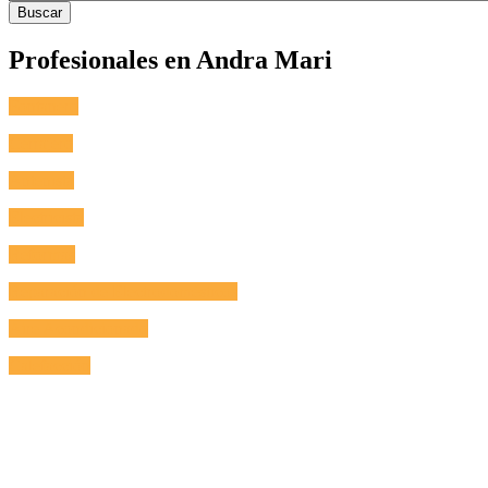
Profesionales en Andra Mari
Fontanero
Cerrajero
Antenista
Electricista
Reformas
Reparación de Electrodomésticos
Aire Acondicionado
Calefacción