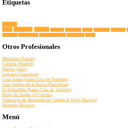
Etiquetas
Fuga de
Agua
Lavadoras
Antenas
Secadoras
Lavavajillas
Hornos
Frigoríficos
Electricista
Extractoras
Vitrocerámicas
Placas de Inducción
Calentadores
Termos
Otros Profesionales
Méntrida (Toledo)
Cobeña (Madrid)
Martos (Jaén)
Legazpi (Gipuzkoa)
Cruz Santa (Santa Cruz de Tenerife)
Sant Andreu de la Barca (Barcelona)
El Sobradillo (Santa Cruz de Tenerife)
Boiro de Arriba (A Coruña)
Villarcayo de Merindad de Castilla la Vieja (Burgos)
Monzón (Huesca)
Menú