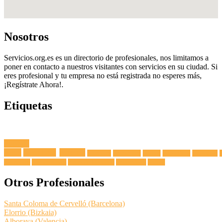
Nosotros
Servicios.org.es es un directorio de profesionales, nos limitamos a
poner en contacto a nuestros visitantes con servicios en su ciudad. Si
eres profesional y tu empresa no está registrada no esperes más,
¡Regístrate Ahora!.
Etiquetas
Fuga de
Agua
Lavadoras
Antenas
Secadoras
Lavavajillas
Hornos
Frigoríficos
Electricista
Extractoras
Vitrocerámicas
Placas de Inducción
Calentadores
Termos
Otros Profesionales
Santa Coloma de Cervelló (Barcelona)
Elorrio (Bizkaia)
Alboraya (Valencia)