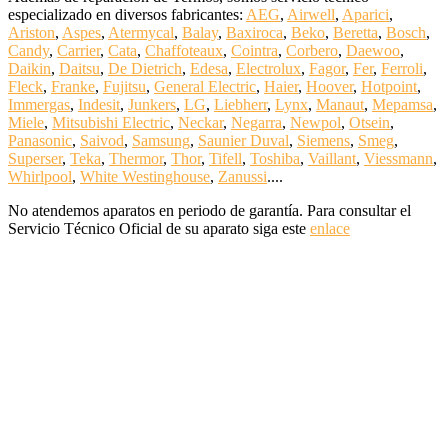
especializado en diversos fabricantes:
AEG
,
Airwell
,
Aparici
,
Ariston
,
Aspes
,
Atermycal
,
Balay
,
Baxiroca
,
Beko
,
Beretta
,
Bosch
,
Candy
,
Carrier
,
Cata
,
Chaffoteaux
,
Cointra
,
Corbero
,
Daewoo
,
Daikin
,
Daitsu
,
De Dietrich
,
Edesa
,
Electrolux
,
Fagor
,
Fer
,
Ferroli
,
Fleck
,
Franke
,
Fujitsu
,
General Electric
,
Haier
,
Hoover
,
Hotpoint
,
Immergas
,
Indesit
,
Junkers
,
LG
,
Liebherr
,
Lynx
,
Manaut
,
Mepamsa
,
Miele
,
Mitsubishi Electric
,
Neckar
,
Negarra
,
Newpol
,
Otsein
,
Panasonic
,
Saivod
,
Samsung
,
Saunier Duval
,
Siemens
,
Smeg
,
Superser
,
Teka
,
Thermor
,
Thor
,
Tifell
,
Toshiba
,
Vaillant
,
Viessmann
,
Whirlpool
,
White Westinghouse
,
Zanussi
....
No atendemos aparatos en periodo de garantía. Para consultar el
Servicio Técnico Oficial de su aparato siga este
enlace