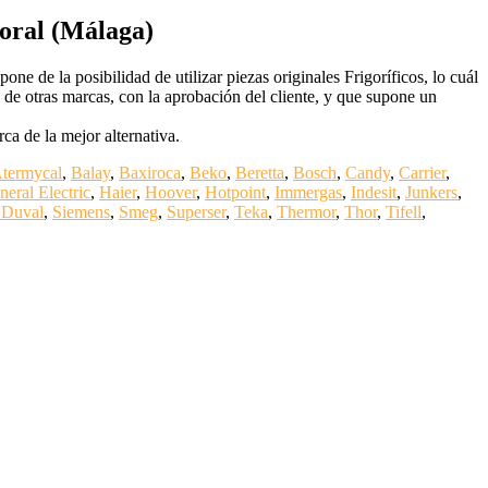
Moral (Málaga)
pone de la posibilidad de utilizar piezas originales Frigoríficos, lo cuál
e otras marcas, con la aprobación del cliente, y que supone un
a de la mejor alternativa.
termycal
,
Balay
,
Baxiroca
,
Beko
,
Beretta
,
Bosch
,
Candy
,
Carrier
,
neral Electric
,
Haier
,
Hoover
,
Hotpoint
,
Immergas
,
Indesit
,
Junkers
,
 Duval
,
Siemens
,
Smeg
,
Superser
,
Teka
,
Thermor
,
Thor
,
Tifell
,