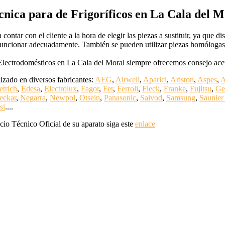
cnica para de Frigoríficos en La Cala del 
ntar con el cliente a la hora de elegir las piezas a sustituir, ya que dis
ncionar adecuadamente. También se pueden utilizar piezas homólogas d
Electrodomésticos en La Cala del Moral siempre ofrecemos consejo acerc
izado en diversos fabricantes:
AEG
,
Airwell
,
Aparici
,
Ariston
,
Aspes
,
A
etrich
,
Edesa
,
Electrolux
,
Fagor
,
Fer
,
Ferroli
,
Fleck
,
Franke
,
Fujitsu
,
Ge
eckar
,
Negarra
,
Newpol
,
Otsein
,
Panasonic
,
Saivod
,
Samsung
,
Saunier
si
....
cio Técnico Oficial de su aparato siga este
enlace