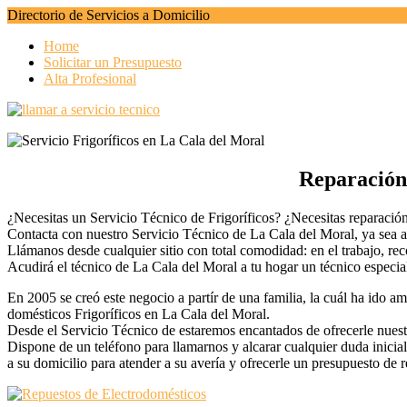
Directorio de Servicios a Domicilio
Home
Solicitar un Presupuesto
Alta Profesional
Reparación 
¿Necesitas un Servicio Técnico de Frigoríficos? ¿Necesitas reparació
Contacta con nuestro Servicio Técnico de La Cala del Moral, ya sea a t
Llámanos desde cualquier sitio con total comodidad: en el trabajo, r
Acudirá el técnico de La Cala del Moral a tu hogar un técnico especial
En 2005 se creó este negocio a partír de una familia, la cuál ha ido 
domésticos Frigoríficos en La Cala del Moral.
Desde el Servicio Técnico de estaremos encantados de ofrecerle nuestr
Dispone de un teléfono para llamarnos y alcarar cualquier duda inicia
a su domicilio para atender a su avería y ofrecerle un presupuesto de 