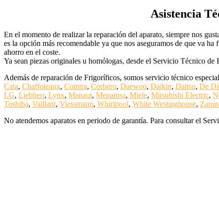
Asistencia Té
En el momento de realizar la reparación del aparato, siempre nos gusta co
es la opción más recomendable ya que nos aseguramos de que va ha fu
ahorro en el coste.
Ya sean piezas originales u homólogas, desde el Servicio Técnico de 
Además de reparación de Frigoríficos, somos servicio técnico especial
Cata
,
Chaffoteaux
,
Cointra
,
Corbero
,
Daewoo
,
Daikin
,
Daitsu
,
De Di
LG
,
Liebherr
,
Lynx
,
Manaut
,
Mepamsa
,
Miele
,
Mitsubishi Electric
,
N
Toshiba
,
Vaillant
,
Viessmann
,
Whirlpool
,
White Westinghouse
,
Zanus
No atendemos aparatos en periodo de garantía. Para consultar el Servi