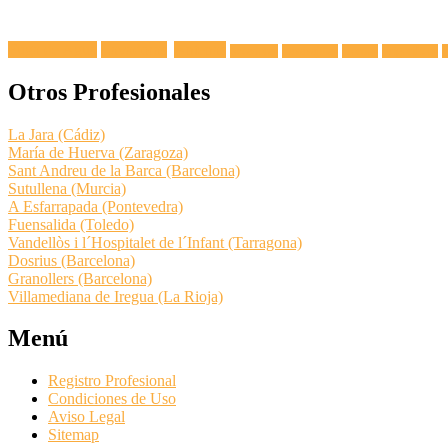
Fuga de Agua
Lavadoras
Antenas
Secadoras
Lavavajillas
Hornos
Frigoríficos
E
Otros Profesionales
La Jara (Cádiz)
María de Huerva (Zaragoza)
Sant Andreu de la Barca (Barcelona)
Sutullena (Murcia)
A Esfarrapada (Pontevedra)
Fuensalida (Toledo)
Vandellòs i l´Hospitalet de l´Infant (Tarragona)
Dosrius (Barcelona)
Granollers (Barcelona)
Villamediana de Iregua (La Rioja)
Menú
Registro Profesional
Condiciones de Uso
Aviso Legal
Sitemap