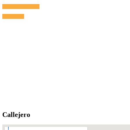
Aire Acondicionado
Calefacción
Callejero