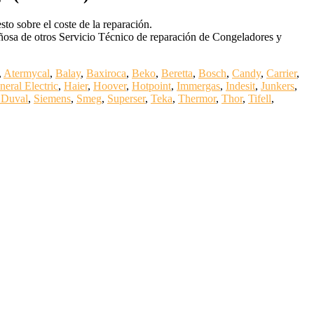
to sobre el coste de la reparación.
ñosa de otros Servicio Técnico de reparación de Congeladores y
,
Atermycal
,
Balay
,
Baxiroca
,
Beko
,
Beretta
,
Bosch
,
Candy
,
Carrier
,
neral Electric
,
Haier
,
Hoover
,
Hotpoint
,
Immergas
,
Indesit
,
Junkers
,
 Duval
,
Siemens
,
Smeg
,
Superser
,
Teka
,
Thermor
,
Thor
,
Tifell
,