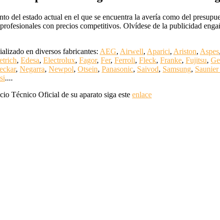
 del estado actual en el que se encuentra la avería como del presupues
ofesionales con precios competitivos. Olvídese de la publicidad enga
alizado en diversos fabricantes:
AEG
,
Airwell
,
Aparici
,
Ariston
,
Aspes
etrich
,
Edesa
,
Electrolux
,
Fagor
,
Fer
,
Ferroli
,
Fleck
,
Franke
,
Fujitsu
,
Ge
eckar
,
Negarra
,
Newpol
,
Otsein
,
Panasonic
,
Saivod
,
Samsung
,
Saunier
si
....
cio Técnico Oficial de su aparato siga este
enlace