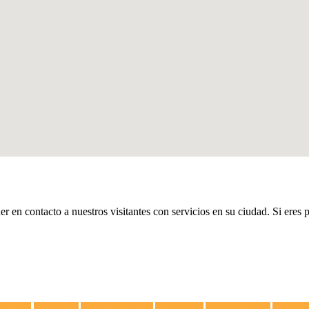
er en contacto a nuestros visitantes con servicios en su ciudad. Si eres 
lectricista
Congeladores
Campanas Extractoras
Vitrocerámicas
Placas de Inducción
Calentador