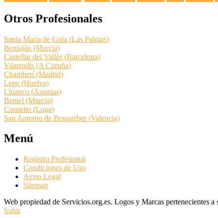
Otros Profesionales
Santa Maria de Guia (Las Palmas)
Beniaján (Murcia)
Castellar del Vallès (Barcelona)
Vilarrodís (A Coruña)
Chamberí (Madrid)
Lepe (Huelva)
Lluanco (Asturias)
Beniel (Murcia)
Cospeito (Lugo)
San Antonio de Benagéber (Valencia)
Menú
Registro Profesional
Condiciones de Uso
Aviso Legal
Sitemap
Web propiedad de Servicios.org.es. Logos y Marcas pertenecientes a su
Subir