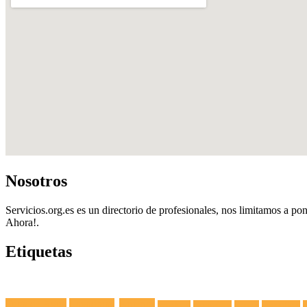
Nosotros
Servicios.org.es es un directorio de profesionales, nos limitamos a pon
Ahora!.
Etiquetas
Fuga de Agua
Lavadoras
Antenas
Secadoras
Lavavajillas
Hornos
Frigoríficos
E