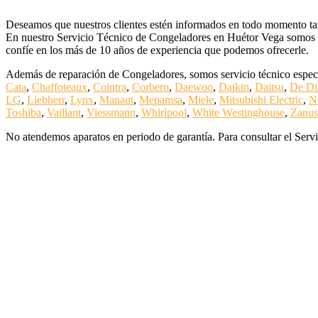
Deseamos que nuestros clientes estén informados en todo momento tanto
En nuestro Servicio Técnico de Congeladores en Huétor Vega somos pr
confíe en los más de 10 años de experiencia que podemos ofrecerle.
Además de reparación de Congeladores, somos servicio técnico especi
Cata
,
Chaffoteaux
,
Cointra
,
Corbero
,
Daewoo
,
Daikin
,
Daitsu
,
De Di
LG
,
Liebherr
,
Lynx
,
Manaut
,
Mepamsa
,
Miele
,
Mitsubishi Electric
,
N
Toshiba
,
Vaillant
,
Viessmann
,
Whirlpool
,
White Westinghouse
,
Zanus
No atendemos aparatos en periodo de garantía. Para consultar el Servi