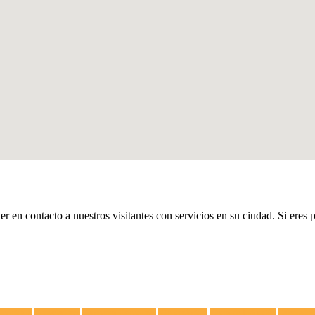
er en contacto a nuestros visitantes con servicios en su ciudad. Si eres 
lectricista
Congeladores
Campanas Extractoras
Vitrocerámicas
Placas de Inducción
Calentador