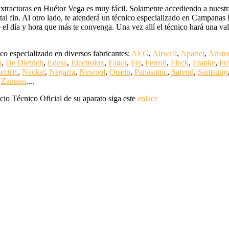
tractoras en Huétor Vega es muy fácil. Solamente accediendo a nuestra
 tal fin. Al otro lado, te atenderá un técnico especializado en Campana
co el día y hora que más te convenga. Una vez allí el técnico hará una va
o especializado en diversos fabricantes:
AEG
,
Airwell
,
Aparici
,
Aristo
u
,
De Dietrich
,
Edesa
,
Electrolux
,
Fagor
,
Fer
,
Ferroli
,
Fleck
,
Franke
,
Fuj
ectric
,
Neckar
,
Negarra
,
Newpol
,
Otsein
,
Panasonic
,
Saivod
,
Samsung
,
Zanussi
....
cio Técnico Oficial de su aparato siga este
enlace