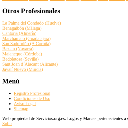
Otros Profesionales
La Palma del Condado (Huelva)
Benagalbón (Málaga)
Cantoria (Almería)
Marchamalo (Guadalajara)
San Sadurniño (A Coruña)
Baztan (Navarra)
Majaneque (Córdoba)
Badolatosa (Sevilla)
Sant Joan d´Alacant (Alicante)
Javalí Nuevo (Murcia)
Menú
Registro Profesional
Condiciones de Uso
Aviso Legal
Sitemap
Web propiedad de Servicios.org.es. Logos y Marcas pertenecientes a su
Subir