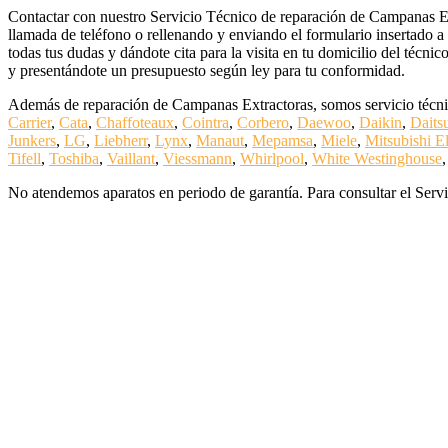
Contactar con nuestro Servicio Técnico de reparación de Campanas Ex
llamada de teléfono o rellenando y enviando el formulario insertado a
todas tus dudas y dándote cita para la visita en tu domicilio del técni
y presentándote un presupuesto según ley para tu conformidad.
Además de reparación de Campanas Extractoras, somos servicio técnic
Carrier
,
Cata
,
Chaffoteaux
,
Cointra
,
Corbero
,
Daewoo
,
Daikin
,
Daits
Junkers
,
LG
,
Liebherr
,
Lynx
,
Manaut
,
Mepamsa
,
Miele
,
Mitsubishi El
Tifell
,
Toshiba
,
Vaillant
,
Viessmann
,
Whirlpool
,
White Westinghouse
No atendemos aparatos en periodo de garantía. Para consultar el Servi