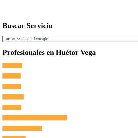
Buscar Servicio
Profesionales en Huétor Vega
Fontanero
Cerrajero
Antenista
Electricista
Reformas
Reparación de Electrodomésticos
Aire Acondicionado