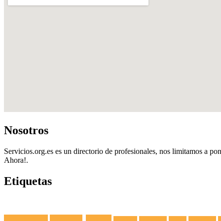
Nosotros
Servicios.org.es es un directorio de profesionales, nos limitamos a pon
Ahora!.
Etiquetas
Fuga de Agua
Lavadoras
Antenas
Secadoras
Lavavajillas
Hornos
Frigoríficos
E