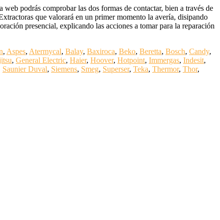
 web podrás comprobar las dos formas de contactar, bien a través de
s Extractoras que valorará en un primer momento la avería, disipando
loración presencial, explicando las acciones a tomar para la reparación
n
,
Aspes
,
Atermycal
,
Balay
,
Baxiroca
,
Beko
,
Beretta
,
Bosch
,
Candy
,
itsu
,
General Electric
,
Haier
,
Hoover
,
Hotpoint
,
Immergas
,
Indesit
,
,
Saunier Duval
,
Siemens
,
Smeg
,
Superser
,
Teka
,
Thermor
,
Thor
,