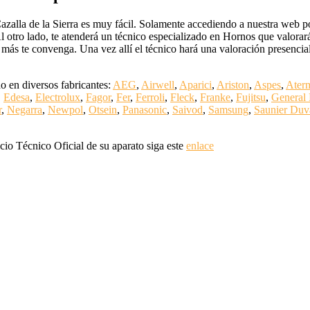
zalla de la Sierra es muy fácil. Solamente accediendo a nuestra web po
 Al otro lado, te atenderá un técnico especializado en Hornos que valor
ue más te convenga. Una vez allí el técnico hará una valoración presenci
o en diversos fabricantes:
AEG
,
Airwell
,
Aparici
,
Ariston
,
Aspes
,
Ater
,
Edesa
,
Electrolux
,
Fagor
,
Fer
,
Ferroli
,
Fleck
,
Franke
,
Fujitsu
,
General 
r
,
Negarra
,
Newpol
,
Otsein
,
Panasonic
,
Saivod
,
Samsung
,
Saunier Duv
cio Técnico Oficial de su aparato siga este
enlace