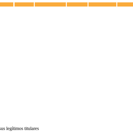
lectricista
Congeladores
Campanas Extractoras
Vitrocerámicas
Placas de Inducción
Calentador
s legítimos titulares