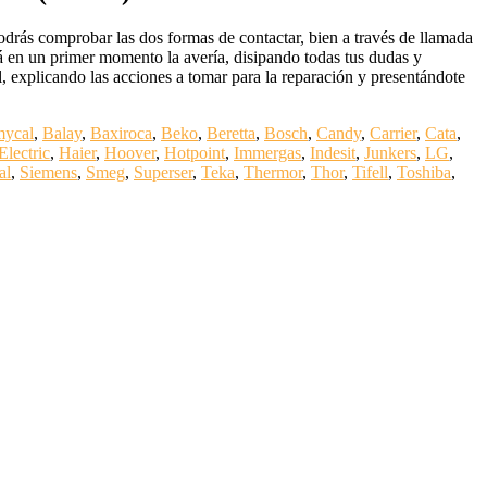
drás comprobar las dos formas de contactar, bien a través de llamada
ará en un primer momento la avería, disipando todas tus dudas y
al, explicando las acciones a tomar para la reparación y presentándote
mycal
,
Balay
,
Baxiroca
,
Beko
,
Beretta
,
Bosch
,
Candy
,
Carrier
,
Cata
,
Electric
,
Haier
,
Hoover
,
Hotpoint
,
Immergas
,
Indesit
,
Junkers
,
LG
,
al
,
Siemens
,
Smeg
,
Superser
,
Teka
,
Thermor
,
Thor
,
Tifell
,
Toshiba
,