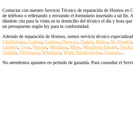
Contactar con nuestro Servicio Técnico de reparación de Hornos en Ca
de teléfono o rellenando y enviando el formulario insertado a tal fin.
dándote cita para la visita en tu domicilio del técnico el día y hora q
un presupuesto según ley para tu conformidad.
Además de reparación de Hornos, somos servicio técnico especializad
Chaffoteaux
,
Cointra
,
Corbero
,
Daewoo
,
Daikin
,
Daitsu
,
De Dietrich
Liebherr
,
Lynx
,
Manaut
,
Mepamsa
,
Miele
,
Mitsubishi Electric
,
Necka
Vaillant
,
Viessmann
,
Whirlpool
,
White Westinghouse
,
Zanussi
....
No atendemos aparatos en periodo de garantía. Para consultar el Servi