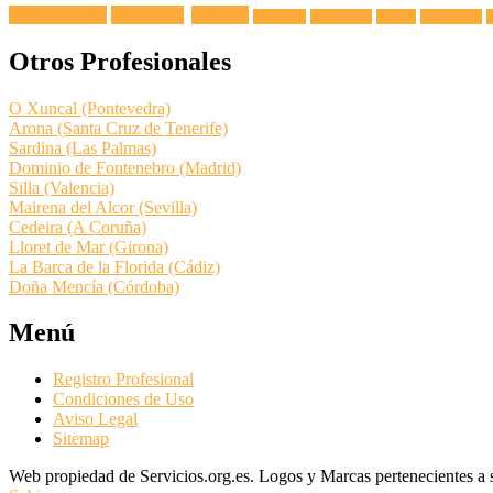
Fuga de Agua
Lavadoras
Antenas
Secadoras
Lavavajillas
Hornos
Frigoríficos
E
Otros Profesionales
O Xuncal (Pontevedra)
Arona (Santa Cruz de Tenerife)
Sardina (Las Palmas)
Dominio de Fontenebro (Madrid)
Silla (Valencia)
Mairena del Alcor (Sevilla)
Cedeira (A Coruña)
Lloret de Mar (Girona)
La Barca de la Florida (Cádiz)
Doña Mencía (Córdoba)
Menú
Registro Profesional
Condiciones de Uso
Aviso Legal
Sitemap
Web propiedad de Servicios.org.es. Logos y Marcas pertenecientes a su