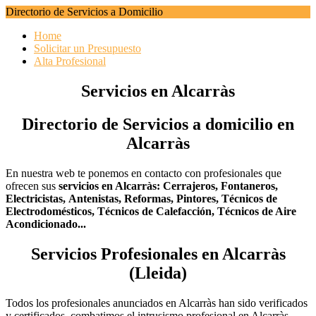
Directorio de Servicios a Domicilio
Home
Solicitar un Presupuesto
Alta Profesional
Servicios en Alcarràs
Directorio de Servicios a domicilio en
Alcarràs
En nuestra web te ponemos en contacto con profesionales que
ofrecen sus
servicios en Alcarràs:
Cerrajeros,
Fontaneros,
Electricistas,
Antenistas,
Reformas,
Pintores,
Técnicos de
Electrodomésticos,
Técnicos de Calefacción,
Técnicos de Aire
Acondicionado...
Servicios Profesionales en Alcarràs
(Lleida)
Todos los profesionales anunciados en Alcarràs han sido verificados
y certificados, combatimos el intrusismo profesional en Alcarràs.