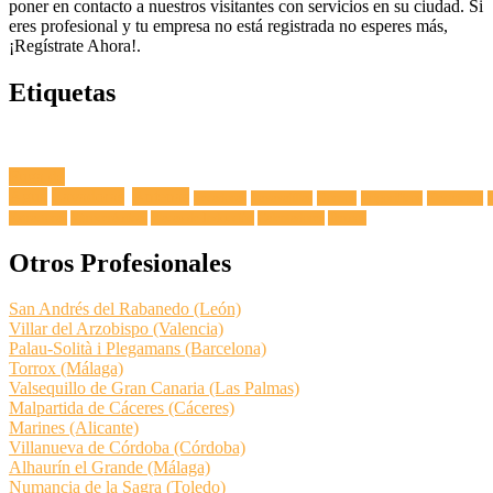
poner en contacto a nuestros visitantes con servicios en su ciudad. Si
eres profesional y tu empresa no está registrada no esperes más,
¡Regístrate Ahora!.
Etiquetas
Fuga de
Agua
Lavadoras
Antenas
Secadoras
Lavavajillas
Hornos
Frigoríficos
Electricista
Extractoras
Vitrocerámicas
Placas de Inducción
Calentadores
Termos
Otros Profesionales
San Andrés del Rabanedo (León)
Villar del Arzobispo (Valencia)
Palau-Solità i Plegamans (Barcelona)
Torrox (Málaga)
Valsequillo de Gran Canaria (Las Palmas)
Malpartida de Cáceres (Cáceres)
Marines (Alicante)
Villanueva de Córdoba (Córdoba)
Alhaurín el Grande (Málaga)
Numancia de la Sagra (Toledo)