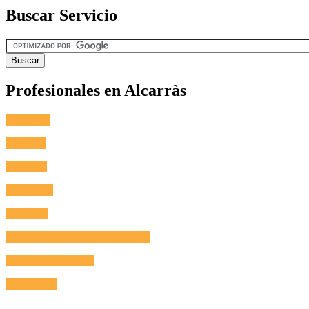
Buscar Servicio
Profesionales en Alcarràs
Fontanero
Cerrajero
Antenista
Electricista
Reformas
Reparación de Electrodomésticos
Aire Acondicionado
Calefacción