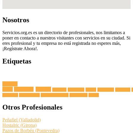
Nosotros
Servicios.org.es es un directorio de profesionales, nos limitamos a
poner en contacto a nuestros visitantes con servicios en su ciudad. Si
eres profesional y tu empresa no está registrada no esperes más,
¡Regístrate Ahora!.
Etiquetas
Fuga de
Agua
Lavadoras
Antenas
Secadoras
Lavavajillas
Hornos
Frigoríficos
Electricista
Extractoras
Vitrocerámicas
Placas de Inducción
Calentadores
Termos
Otros Profesionales
Peñafiel (Valladolid)
Hostalric (Girona)
Pazos de Borbén (Pontevedra)