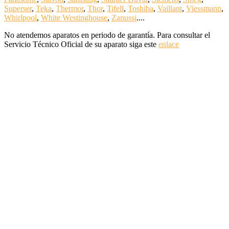
Superser
,
Teka
,
Thermor
,
Thor
,
Tifell
,
Toshiba
,
Vaillant
,
Viessmann
,
Whirlpool
,
White Westinghouse
,
Zanussi
....
No atendemos aparatos en periodo de garantía. Para consultar el
Servicio Técnico Oficial de su aparato siga este
enlace