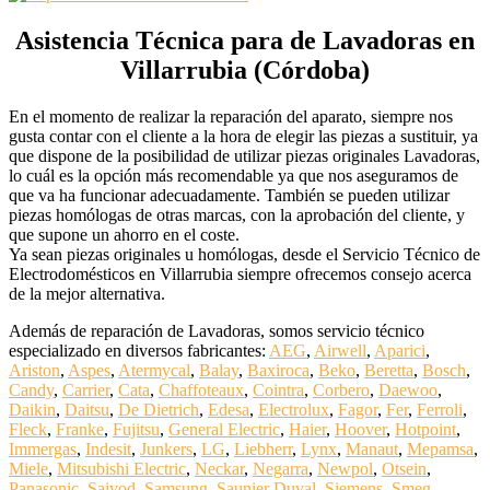
Asistencia Técnica para de Lavadoras en
Villarrubia (Córdoba)
En el momento de realizar la reparación del aparato, siempre nos
gusta contar con el cliente a la hora de elegir las piezas a sustituir, ya
que dispone de la posibilidad de utilizar piezas originales Lavadoras,
lo cuál es la opción más recomendable ya que nos aseguramos de
que va ha funcionar adecuadamente. También se pueden utilizar
piezas homólogas de otras marcas, con la aprobación del cliente, y
que supone un ahorro en el coste.
Ya sean piezas originales u homólogas, desde el Servicio Técnico de
Electrodomésticos en Villarrubia siempre ofrecemos consejo acerca
de la mejor alternativa.
Además de reparación de Lavadoras, somos servicio técnico
especializado en diversos fabricantes:
AEG
,
Airwell
,
Aparici
,
Ariston
,
Aspes
,
Atermycal
,
Balay
,
Baxiroca
,
Beko
,
Beretta
,
Bosch
,
Candy
,
Carrier
,
Cata
,
Chaffoteaux
,
Cointra
,
Corbero
,
Daewoo
,
Daikin
,
Daitsu
,
De Dietrich
,
Edesa
,
Electrolux
,
Fagor
,
Fer
,
Ferroli
,
Fleck
,
Franke
,
Fujitsu
,
General Electric
,
Haier
,
Hoover
,
Hotpoint
,
Immergas
,
Indesit
,
Junkers
,
LG
,
Liebherr
,
Lynx
,
Manaut
,
Mepamsa
,
Miele
,
Mitsubishi Electric
,
Neckar
,
Negarra
,
Newpol
,
Otsein
,
Panasonic
,
Saivod
,
Samsung
,
Saunier Duval
,
Siemens
,
Smeg
,