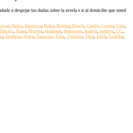
rle a despejar tus dudas sobre la avería e ir al domicilio que usted
mycal
,
Balay
,
Baxiroca
,
Beko
,
Beretta
,
Bosch
,
Candy
,
Carrier
,
Cata
,
Electric
,
Haier
,
Hoover
,
Hotpoint
,
Immergas
,
Indesit
,
Junkers
,
LG
,
al
,
Siemens
,
Smeg
,
Superser
,
Teka
,
Thermor
,
Thor
,
Tifell
,
Toshiba
,