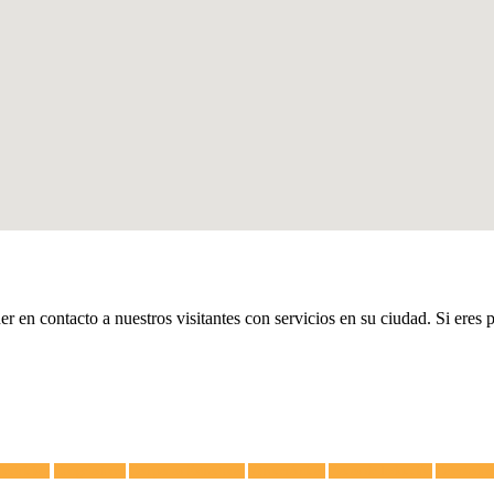
er en contacto a nuestros visitantes con servicios en su ciudad. Si eres 
lectricista
Congeladores
Campanas Extractoras
Vitrocerámicas
Placas de Inducción
Calentador