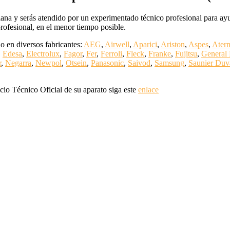
a y serás atendido por un experimentado técnico profesional para ayuda
profesional, en el menor tiempo posible.
o en diversos fabricantes:
AEG
,
Airwell
,
Aparici
,
Ariston
,
Aspes
,
Ater
,
Edesa
,
Electrolux
,
Fagor
,
Fer
,
Ferroli
,
Fleck
,
Franke
,
Fujitsu
,
General 
r
,
Negarra
,
Newpol
,
Otsein
,
Panasonic
,
Saivod
,
Samsung
,
Saunier Duv
cio Técnico Oficial de su aparato siga este
enlace