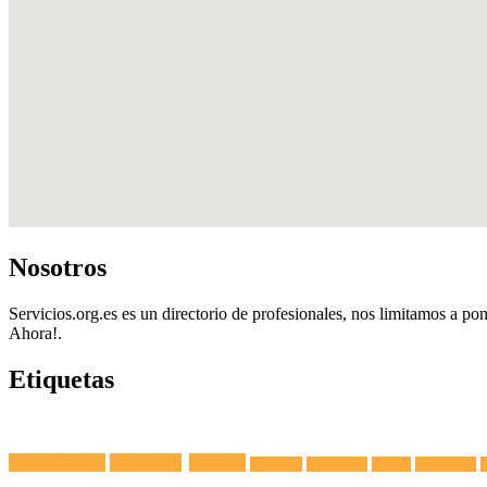
Nosotros
Servicios.org.es es un directorio de profesionales, nos limitamos a pon
Ahora!.
Etiquetas
Fuga de Agua
Lavadoras
Antenas
Secadoras
Lavavajillas
Hornos
Frigoríficos
E