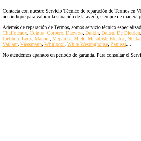
Contacta con nuestro Servicio Técnico de reparación de Termos en Vian
nos indique para valorar la situación de la avería, siempre de manera 
Además de reparación de Termos, somos servicio técnico especializad
Chaffoteaux
,
Cointra
,
Corbero
,
Daewoo
,
Daikin
,
Daitsu
,
De Dietrich
Liebherr
,
Lynx
,
Manaut
,
Mepamsa
,
Miele
,
Mitsubishi Electric
,
Necka
Vaillant
,
Viessmann
,
Whirlpool
,
White Westinghouse
,
Zanussi
....
No atendemos aparatos en periodo de garantía. Para consultar el Servi