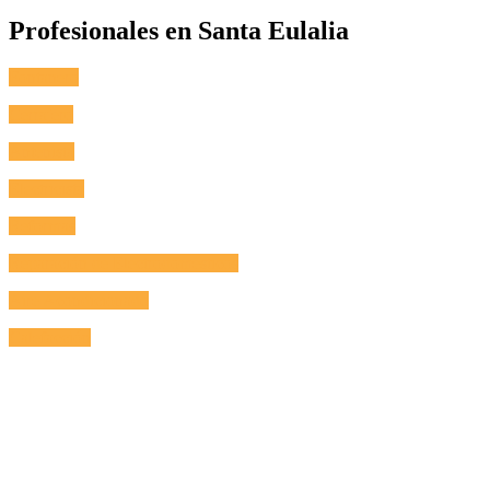
Profesionales en Santa Eulalia
Fontanero
Cerrajero
Antenista
Electricista
Reformas
Reparación de Electrodomésticos
Aire Acondicionado
Calefacción