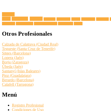
Fuga de
Agua
Lavadoras
Antenas
Secadoras
Lavavajillas
Hornos
Frigoríficos
Electricista
Extractoras
Vitrocerámicas
Placas de Inducción
Calentadores
Termos
Otros Profesionales
Calzada de Calatrava (Ciudad Real)
Tegueste (Santa Cruz de Tenerife)
Sitges (Barcelona)
Lopera (Jaén)
Borja (Zaragoza)
Úbeda (Jaén)
Santanyí (Islas Baleares)
Pioz (Guadalajara)
Berardo (Barcelona)
Calafell (Tarragona)
Menú
Registro Profesional
Condiciones de Uso