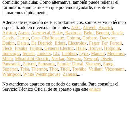
domicilio particular. Como alternativa, también puede rellenar el
formulario e indicarnos en qué podemos ayudarle, nosotros le
llamaremos rápidamente.
Además de reparación de Electrodomésticos, somos servicio técnico
especializado en diversos fabricantes:
AEG
,
Airwell
,
Aparici
,
Ariston
,
Aspes
,
Atermycal
,
Balay
,
Baxiroca
,
Beko
,
Beretta
,
Bosch
,
Candy
,
Carrier
,
Cata
,
Chaffoteaux
,
Cointra
,
Corbero
,
Daewoo
,
Daikin
,
Daitsu
,
De Dietrich
,
Edesa
,
Electrolux
,
Fagor
,
Fer
,
Ferroli
,
Fleck
,
Franke
,
Fujitsu
,
General Electric
,
Haier
,
Hoover
,
Hotpoint
,
Immergas
,
Indesit
,
Junkers
,
LG
,
Liebherr
,
Lynx
,
Manaut
,
Mepamsa
,
Miele
,
Mitsubishi Electric
,
Neckar
,
Negarra
,
Newpol
,
Otsein
,
Panasonic
,
Saivod
,
Samsung
,
Saunier Duval
,
Siemens
,
Smeg
,
Superser
,
Teka
,
Thermor
,
Thor
,
Tifell
,
Toshiba
,
Vaillant
,
Viessmann
,
Whirlpool
,
White Westinghouse
,
Zanussi
....
No atendemos aparatos en periodo de garantía. Para consultar el
Servicio Técnico Oficial de su aparato siga este
enlace