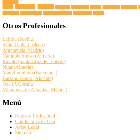
Fuga de
Agua
Lavadoras
Antenas
Secadoras
Lavavajillas
Hornos
Frigoríficos
Electricista
Extractoras
Vitrocerámicas
Placas de Inducción
Calentadores
Termos
Otros Profesionales
Lebrija (Sevilla)
Santa Olalla (Toledo)
Arganzuela (Madrid)
Campohermoso (Almería)
Ravelo (Santa Cruz de Tenerife)
Níjar (Almería)
Mas Rampinyo (Barcelona)
Barranc Fondo (Alicante)
Oza (A Coruña)
Villanueva de Algaidas (Málaga)
Menú
Registro Profesional
Condiciones de Uso
Aviso Legal
Sitemap