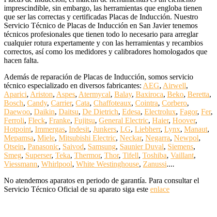
imprescindible, sin embargo, las herramientas que engloba tienen
que ser las correctas y certificadas Placas de Inducción. Nuestro
Servicio Técnico de Placas de Inducción en San Javier tenemos
técnicos profesionales que tienen todo lo necesario para arreglar
cualquier rotura expertamente y con las herramientas y recambios
correctos, así como los medidores y calibradores homologados que
hacen falta.
Además de reparación de Placas de Inducción, somos servicio
técnico especializado en diversos fabricantes:
AEG
,
Airwell
,
Aparici
,
Ariston
,
Aspes
,
Atermycal
,
Balay
,
Baxiroca
,
Beko
,
Beretta
,
Bosch
,
Candy
,
Carrier
,
Cata
,
Chaffoteaux
,
Cointra
,
Corbero
,
Daewoo
,
Daikin
,
Daitsu
,
De Dietrich
,
Edesa
,
Electrolux
,
Fagor
,
Fer
,
Ferroli
,
Fleck
,
Franke
,
Fujitsu
,
General Electric
,
Haier
,
Hoover
,
Hotpoint
,
Immergas
,
Indesit
,
Junkers
,
LG
,
Liebherr
,
Lynx
,
Manaut
,
Mepamsa
,
Miele
,
Mitsubishi Electric
,
Neckar
,
Negarra
,
Newpol
,
Otsein
,
Panasonic
,
Saivod
,
Samsung
,
Saunier Duval
,
Siemens
,
Smeg
,
Superser
,
Teka
,
Thermor
,
Thor
,
Tifell
,
Toshiba
,
Vaillant
,
Viessmann
,
Whirlpool
,
White Westinghouse
,
Zanussi
....
No atendemos aparatos en periodo de garantía. Para consultar el
Servicio Técnico Oficial de su aparato siga este
enlace