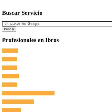
Buscar Servicio
Profesionales en Ibros
Fontanero
Cerrajero
Antenista
Electricista
Reformas
Reparación de Electrodomésticos
Aire Acondicionado
Calefacción