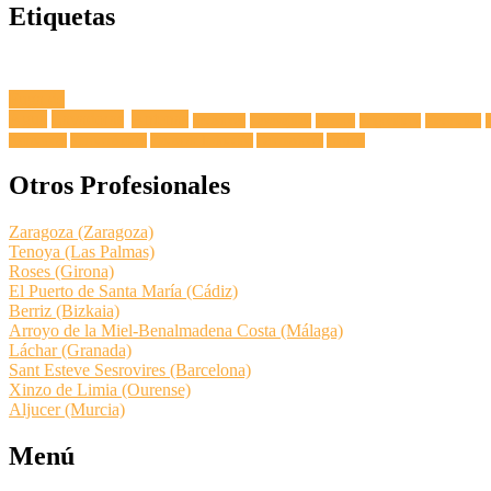
Etiquetas
Fuga de
Agua
Lavadoras
Antenas
Secadoras
Lavavajillas
Hornos
Frigoríficos
Electricista
Extractoras
Vitrocerámicas
Placas de Inducción
Calentadores
Termos
Otros Profesionales
Zaragoza (Zaragoza)
Tenoya (Las Palmas)
Roses (Girona)
El Puerto de Santa María (Cádiz)
Berriz (Bizkaia)
Arroyo de la Miel-Benalmadena Costa (Málaga)
Láchar (Granada)
Sant Esteve Sesrovires (Barcelona)
Xinzo de Limia (Ourense)
Aljucer (Murcia)
Menú