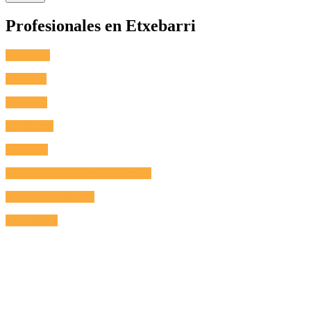
Profesionales en Etxebarri
Fontanero
Cerrajero
Antenista
Electricista
Reformas
Reparación de Electrodomésticos
Aire Acondicionado
Calefacción