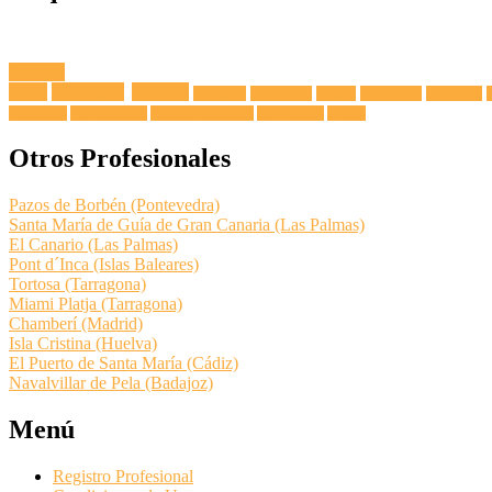
Fuga de
Agua
Lavadoras
Antenas
Secadoras
Lavavajillas
Hornos
Frigoríficos
Electricista
Extractoras
Vitrocerámicas
Placas de Inducción
Calentadores
Termos
Otros Profesionales
Pazos de Borbén (Pontevedra)
Santa María de Guía de Gran Canaria (Las Palmas)
El Canario (Las Palmas)
Pont d´Inca (Islas Baleares)
Tortosa (Tarragona)
Miami Platja (Tarragona)
Chamberí (Madrid)
Isla Cristina (Huelva)
El Puerto de Santa María (Cádiz)
Navalvillar de Pela (Badajoz)
Menú
Registro Profesional