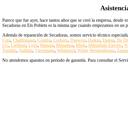
Asistenci
Parece que fue ayer, hace tantos años que se creó la empresa, desde e
Secadoras en Els Poblets es la misma que cuando empezamos en un peq
Además de reparación de Secadoras, somos servicio técnico especializ
Cata
,
Chaffoteaux
,
Cointra
,
Corbero
,
Daewoo
,
Daikin
,
Daitsu
,
De Di
LG
,
Liebherr
,
Lynx
,
Manaut
,
Mepamsa
,
Miele
,
Mitsubishi Electric
,
N
Toshiba
,
Vaillant
,
Viessmann
,
Whirlpool
,
White Westinghouse
,
Zanus
No atendemos aparatos en periodo de garantía. Para consultar el Servi