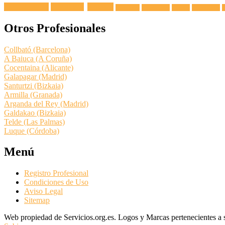
Fuga de Agua
Lavadoras
Antenas
Secadoras
Lavavajillas
Hornos
Frigoríficos
E
Otros Profesionales
Collbató (Barcelona)
A Baiuca (A Coruña)
Cocentaina (Alicante)
Galapagar (Madrid)
Santurtzi (Bizkaia)
Armilla (Granada)
Arganda del Rey (Madrid)
Galdakao (Bizkaia)
Telde (Las Palmas)
Luque (Córdoba)
Menú
Registro Profesional
Condiciones de Uso
Aviso Legal
Sitemap
Web propiedad de Servicios.org.es. Logos y Marcas pertenecientes a su