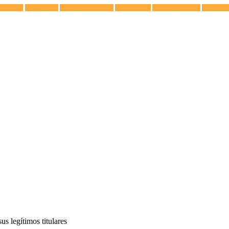
lectricista
Congeladores
Campanas Extractoras
Vitrocerámicas
Placas de Inducción
Calentador
s legítimos titulares