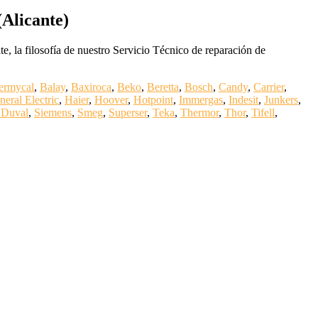
(Alicante)
, la filosofía de nuestro Servicio Técnico de reparación de
ermycal
,
Balay
,
Baxiroca
,
Beko
,
Beretta
,
Bosch
,
Candy
,
Carrier
,
neral Electric
,
Haier
,
Hoover
,
Hotpoint
,
Immergas
,
Indesit
,
Junkers
,
 Duval
,
Siemens
,
Smeg
,
Superser
,
Teka
,
Thermor
,
Thor
,
Tifell
,