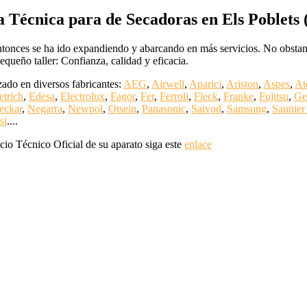
a Técnica para de Secadoras en Els Poblets 
ntonces se ha ido expandiendo y abarcando en más servicios. No obstante
ueño taller: Confianza, calidad y eficacia.
ado en diversos fabricantes:
AEG
,
Airwell
,
Aparici
,
Ariston
,
Aspes
,
At
etrich
,
Edesa
,
Electrolux
,
Fagor
,
Fer
,
Ferroli
,
Fleck
,
Franke
,
Fujitsu
,
Ge
eckar
,
Negarra
,
Newpol
,
Otsein
,
Panasonic
,
Saivod
,
Samsung
,
Saunier
si
....
cio Técnico Oficial de su aparato siga este
enlace