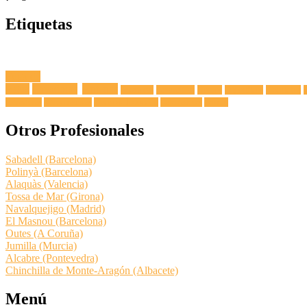
Etiquetas
Fuga de
Agua
Lavadoras
Antenas
Secadoras
Lavavajillas
Hornos
Frigoríficos
Electricista
Extractoras
Vitrocerámicas
Placas de Inducción
Calentadores
Termos
Otros Profesionales
Sabadell (Barcelona)
Polinyà (Barcelona)
Alaquàs (Valencia)
Tossa de Mar (Girona)
Navalquejigo (Madrid)
El Masnou (Barcelona)
Outes (A Coruña)
Jumilla (Murcia)
Alcabre (Pontevedra)
Chinchilla de Monte-Aragón (Albacete)
Menú