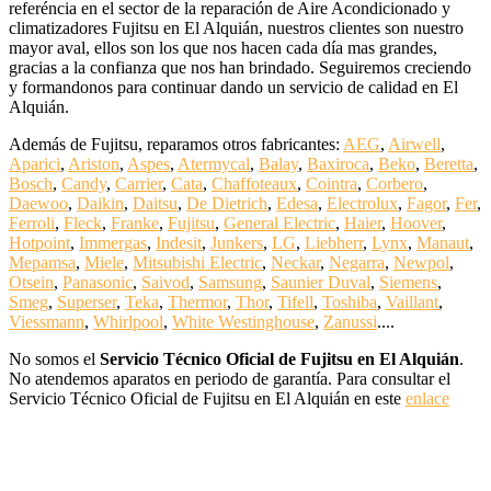
referéncia en el sector de la reparación de Aire Acondicionado y
climatizadores Fujitsu en El Alquián, nuestros clientes son nuestro
mayor aval, ellos son los que nos hacen cada día mas grandes,
gracias a la confianza que nos han brindado. Seguiremos creciendo
y formandonos para continuar dando un servicio de calidad en El
Alquián.
Además de Fujitsu, reparamos otros fabricantes:
AEG
,
Airwell
,
Aparici
,
Ariston
,
Aspes
,
Atermycal
,
Balay
,
Baxiroca
,
Beko
,
Beretta
,
Bosch
,
Candy
,
Carrier
,
Cata
,
Chaffoteaux
,
Cointra
,
Corbero
,
Daewoo
,
Daikin
,
Daitsu
,
De Dietrich
,
Edesa
,
Electrolux
,
Fagor
,
Fer
,
Ferroli
,
Fleck
,
Franke
,
Fujitsu
,
General Electric
,
Haier
,
Hoover
,
Hotpoint
,
Immergas
,
Indesit
,
Junkers
,
LG
,
Liebherr
,
Lynx
,
Manaut
,
Mepamsa
,
Miele
,
Mitsubishi Electric
,
Neckar
,
Negarra
,
Newpol
,
Otsein
,
Panasonic
,
Saivod
,
Samsung
,
Saunier Duval
,
Siemens
,
Smeg
,
Superser
,
Teka
,
Thermor
,
Thor
,
Tifell
,
Toshiba
,
Vaillant
,
Viessmann
,
Whirlpool
,
White Westinghouse
,
Zanussi
....
No somos el
Servicio Técnico Oficial de Fujitsu en El Alquián
.
No atendemos aparatos en periodo de garantía. Para consultar el
Servicio Técnico Oficial de Fujitsu en El Alquián en este
enlace