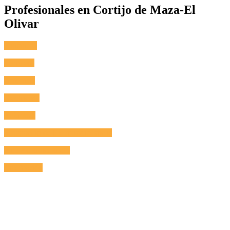
Profesionales en Cortijo de Maza-El
Olivar
Fontanero
Cerrajero
Antenista
Electricista
Reformas
Reparación de Electrodomésticos
Aire Acondicionado
Calefacción