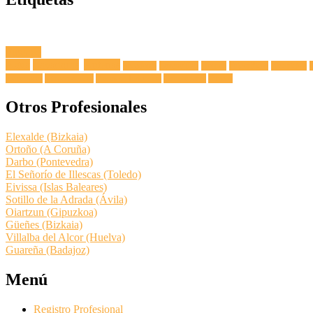
Fuga de
Agua
Lavadoras
Antenas
Secadoras
Lavavajillas
Hornos
Frigoríficos
Electricista
Extractoras
Vitrocerámicas
Placas de Inducción
Calentadores
Termos
Otros Profesionales
Elexalde (Bizkaia)
Ortoño (A Coruña)
Darbo (Pontevedra)
El Señorío de Illescas (Toledo)
Eivissa (Islas Baleares)
Sotillo de la Adrada (Ávila)
Oiartzun (Gipuzkoa)
Güeñes (Bizkaia)
Villalba del Alcor (Huelva)
Guareña (Badajoz)
Menú
Registro Profesional