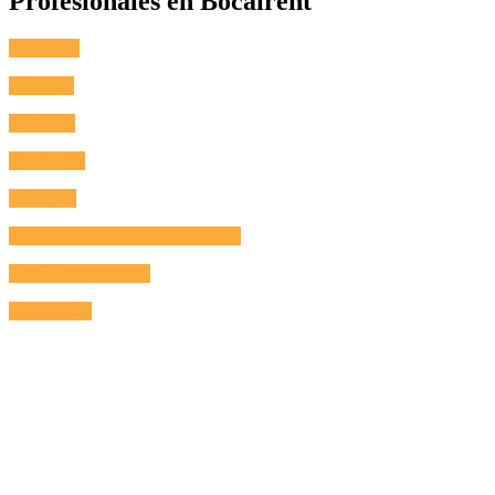
Profesionales en Bocairent
Fontanero
Cerrajero
Antenista
Electricista
Reformas
Reparación de Electrodomésticos
Aire Acondicionado
Calefacción