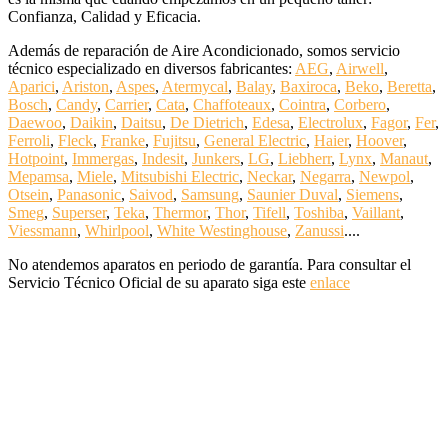
Confianza, Calidad y Eficacia.
Además de reparación de Aire Acondicionado, somos servicio
técnico especializado en diversos fabricantes:
AEG
,
Airwell
,
Aparici
,
Ariston
,
Aspes
,
Atermycal
,
Balay
,
Baxiroca
,
Beko
,
Beretta
,
Bosch
,
Candy
,
Carrier
,
Cata
,
Chaffoteaux
,
Cointra
,
Corbero
,
Daewoo
,
Daikin
,
Daitsu
,
De Dietrich
,
Edesa
,
Electrolux
,
Fagor
,
Fer
,
Ferroli
,
Fleck
,
Franke
,
Fujitsu
,
General Electric
,
Haier
,
Hoover
,
Hotpoint
,
Immergas
,
Indesit
,
Junkers
,
LG
,
Liebherr
,
Lynx
,
Manaut
,
Mepamsa
,
Miele
,
Mitsubishi Electric
,
Neckar
,
Negarra
,
Newpol
,
Otsein
,
Panasonic
,
Saivod
,
Samsung
,
Saunier Duval
,
Siemens
,
Smeg
,
Superser
,
Teka
,
Thermor
,
Thor
,
Tifell
,
Toshiba
,
Vaillant
,
Viessmann
,
Whirlpool
,
White Westinghouse
,
Zanussi
....
No atendemos aparatos en periodo de garantía. Para consultar el
Servicio Técnico Oficial de su aparato siga este
enlace