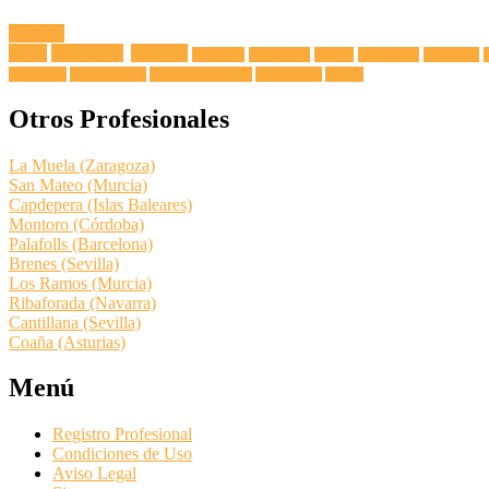
Fuga de
Agua
Lavadoras
Antenas
Secadoras
Lavavajillas
Hornos
Frigoríficos
Electricista
Extractoras
Vitrocerámicas
Placas de Inducción
Calentadores
Termos
Otros Profesionales
La Muela (Zaragoza)
San Mateo (Murcia)
Capdepera (Islas Baleares)
Montoro (Córdoba)
Palafolls (Barcelona)
Brenes (Sevilla)
Los Ramos (Murcia)
Ribaforada (Navarra)
Cantillana (Sevilla)
Coaña (Asturias)
Menú
Registro Profesional
Condiciones de Uso
Aviso Legal