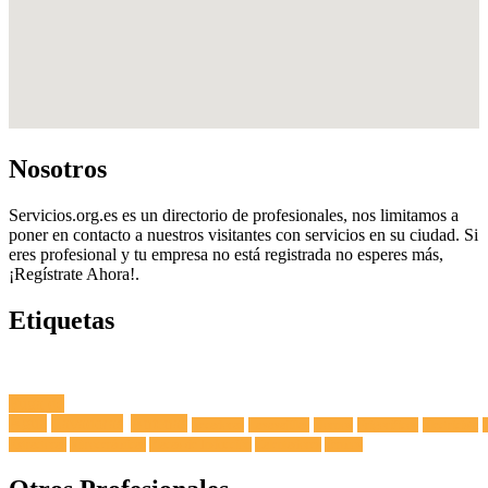
Nosotros
Servicios.org.es es un directorio de profesionales, nos limitamos a
poner en contacto a nuestros visitantes con servicios en su ciudad. Si
eres profesional y tu empresa no está registrada no esperes más,
¡Regístrate Ahora!.
Etiquetas
Fuga de
Agua
Lavadoras
Antenas
Secadoras
Lavavajillas
Hornos
Frigoríficos
Electricista
Extractoras
Vitrocerámicas
Placas de Inducción
Calentadores
Termos