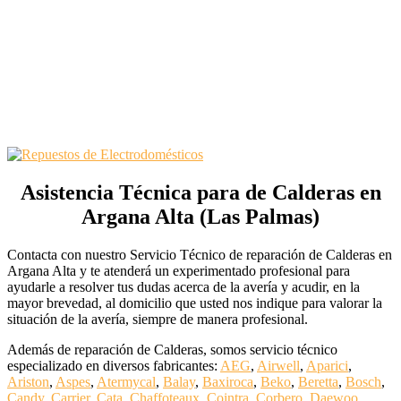
Asistencia Técnica para de Calderas en
Argana Alta (Las Palmas)
Contacta con nuestro Servicio Técnico de reparación de Calderas en
Argana Alta y te atenderá un experimentado profesional para
ayudarle a resolver tus dudas acerca de la avería y acudir, en la
mayor brevedad, al domicilio que usted nos indique para valorar la
situación de la avería, siempre de manera profesional.
Además de reparación de Calderas, somos servicio técnico
especializado en diversos fabricantes:
AEG
,
Airwell
,
Aparici
,
Ariston
,
Aspes
,
Atermycal
,
Balay
,
Baxiroca
,
Beko
,
Beretta
,
Bosch
,
Candy
,
Carrier
,
Cata
,
Chaffoteaux
,
Cointra
,
Corbero
,
Daewoo
,