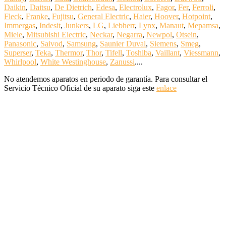
Daikin
,
Daitsu
,
De Dietrich
,
Edesa
,
Electrolux
,
Fagor
,
Fer
,
Ferroli
,
Fleck
,
Franke
,
Fujitsu
,
General Electric
,
Haier
,
Hoover
,
Hotpoint
,
Immergas
,
Indesit
,
Junkers
,
LG
,
Liebherr
,
Lynx
,
Manaut
,
Mepamsa
,
Miele
,
Mitsubishi Electric
,
Neckar
,
Negarra
,
Newpol
,
Otsein
,
Panasonic
,
Saivod
,
Samsung
,
Saunier Duval
,
Siemens
,
Smeg
,
Superser
,
Teka
,
Thermor
,
Thor
,
Tifell
,
Toshiba
,
Vaillant
,
Viessmann
,
Whirlpool
,
White Westinghouse
,
Zanussi
....
No atendemos aparatos en periodo de garantía. Para consultar el
Servicio Técnico Oficial de su aparato siga este
enlace