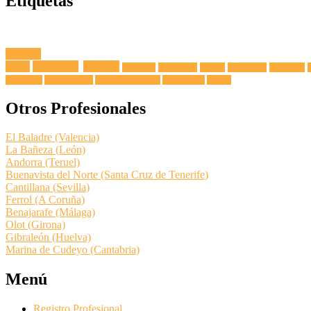
Etiquetas
Fuga de
Agua
Lavadoras
Antenas
Secadoras
Lavavajillas
Hornos
Frigoríficos
Electricista
Extractoras
Vitrocerámicas
Placas de Inducción
Calentadores
Termos
Otros Profesionales
El Baladre (Valencia)
La Bañeza (León)
Andorra (Teruel)
Buenavista del Norte (Santa Cruz de Tenerife)
Cantillana (Sevilla)
Ferrol (A Coruña)
Benajarafe (Málaga)
Olot (Girona)
Gibraleón (Huelva)
Marina de Cudeyo (Cantabria)
Menú
Registro Profesional