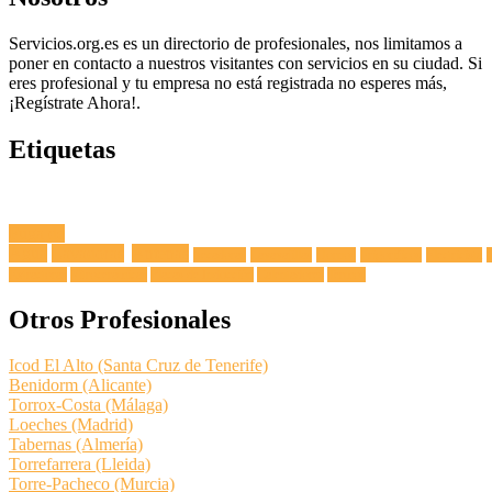
Servicios.org.es es un directorio de profesionales, nos limitamos a
poner en contacto a nuestros visitantes con servicios en su ciudad. Si
eres profesional y tu empresa no está registrada no esperes más,
¡Regístrate Ahora!.
Etiquetas
Fuga de
Agua
Lavadoras
Antenas
Secadoras
Lavavajillas
Hornos
Frigoríficos
Electricista
Extractoras
Vitrocerámicas
Placas de Inducción
Calentadores
Termos
Otros Profesionales
Icod El Alto (Santa Cruz de Tenerife)
Benidorm (Alicante)
Torrox-Costa (Málaga)
Loeches (Madrid)
Tabernas (Almería)
Torrefarrera (Lleida)
Torre-Pacheco (Murcia)