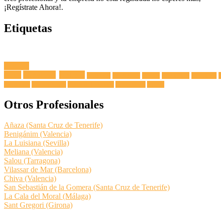
¡Regístrate Ahora!.
Etiquetas
Fuga de
Agua
Lavadoras
Antenas
Secadoras
Lavavajillas
Hornos
Frigoríficos
Electricista
Extractoras
Vitrocerámicas
Placas de Inducción
Calentadores
Termos
Otros Profesionales
Añaza (Santa Cruz de Tenerife)
Benigánim (Valencia)
La Luisiana (Sevilla)
Meliana (Valencia)
Salou (Tarragona)
Vilassar de Mar (Barcelona)
Chiva (Valencia)
San Sebastián de la Gomera (Santa Cruz de Tenerife)
La Cala del Moral (Málaga)
Sant Gregori (Girona)