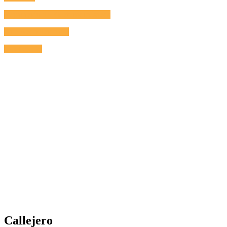
Reparación de Electrodomésticos
Aire Acondicionado
Calefacción
Callejero