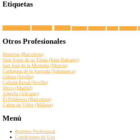
Etiquetas
Fuga de Agua
Lavadoras
Antenas
Secadoras
Lavavajillas
Hornos
Frigoríficos
E
Otros Profesionales
Manresa (Barcelona)
Sant Josep de sa Talaia (Islas Baleares)
San José de la Montaña (Murcia)
Carbajosa de la Sagrada (Salamanca)
Gilena (Sevilla)
Cañada Rosal (Sevilla)
Meco (Madrid)
Algorfa (Alicante)
El Poblenou (Barcelona)
Caleta de Vélez (Málaga)
Menú
Registro Profesional
Condiciones de Uso