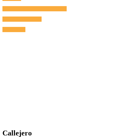
Reparación de Electrodomésticos
Aire Acondicionado
Calefacción
Callejero