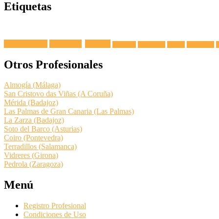
Etiquetas
Fuga de Agua
Lavadoras
Antenas
Secadoras
Lavavajillas
Hornos
Frigoríficos
E
Otros Profesionales
Almogía (Málaga)
San Cristovo das Viñas (A Coruña)
Mérida (Badajoz)
Las Palmas de Gran Canaria (Las Palmas)
La Zarza (Badajoz)
Soto del Barco (Asturias)
Coiro (Pontevedra)
Terradillos (Salamanca)
Vidreres (Girona)
Pedrola (Zaragoza)
Menú
Registro Profesional
Condiciones de Uso