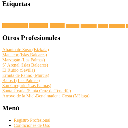
Etiquetas
Fuga de Agua
Lavadoras
Antenas
Secadoras
Lavavajillas
Hornos
Frigoríficos
E
Otros Profesionales
Abanto de Suso (Bizkaia)
Manacor (Islas Baleares)
Marzagán (Las Palmas)
S´ Arenal (Islas Baleares)
El Rubio (Sevilla)
Ermita de Patiño (Murcia)
Balos I (Las Palmas)
San Gregorio (Las Palmas)
Santa Úrsula (Santa Cruz de Tenerife)
Arroyo de la Miel-Benalmadena Costa (Málaga)
Menú
Registro Profesional
Condiciones de Uso