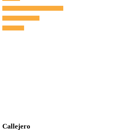
Reparación de Electrodomésticos
Aire Acondicionado
Calefacción
Callejero