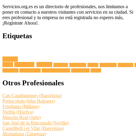
Servicios.org.es es un directorio de profesionales, nos limitamos a
poner en contacto a nuestros visitantes con servicios en su ciudad. Si
eres profesional y tu empresa no está registrada no esperes más,
¡Regístrate Ahora!.
Etiquetas
Fuga de
Agua
Lavadoras
Antenas
Secadoras
Lavavajillas
Hornos
Frigoríficos
Electricista
Extractoras
Vitrocerámicas
Placas de Inducción
Calentadores
Termos
Otros Profesionales
Can Casablanques (Barcelona)
Portocolom (Islas Baleares)
Frigiliana (Málaga)
Niebla (Huelva)
Mancha Real (Jaén)
San José de la Rinconada (Sevilla)
Castellbell i el Vilar (Barcelona)
Montañana (Zaragoza)