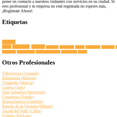
poner en contacto a nuestros visitantes con servicios en su ciudad. Si
eres profesional y tu empresa no está registrada no esperes más,
¡Regístrate Ahora!.
Etiquetas
Fuga de
Agua
Lavadoras
Antenas
Secadoras
Lavavajillas
Hornos
Frigoríficos
Electricista
Extractoras
Vitrocerámicas
Placas de Inducción
Calentadores
Termos
Otros Profesionales
Villaviciosa (Asturias)
Balmaseda (Bizkaia)
Vistabella (Murcia)
Lopera (Jaén)
Sant Salvador (Tarragona)
Camarena (Toledo)
Hornachuelos (Córdoba)
Rincón de la Victoria (Málaga)
Alcalá del Valle (Cádiz)
Urduña (Bizkaia)