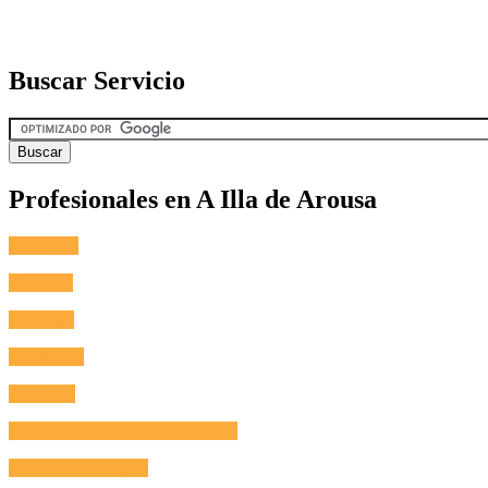
Buscar Servicio
Profesionales en A Illa de Arousa
Fontanero
Cerrajero
Antenista
Electricista
Reformas
Reparación de Electrodomésticos
Aire Acondicionado