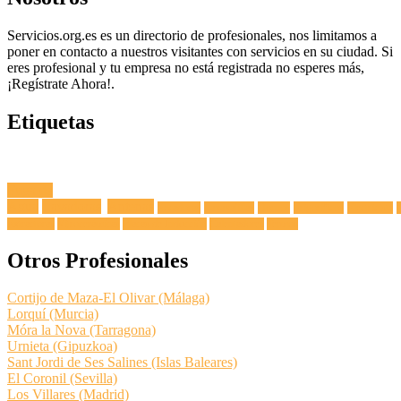
Servicios.org.es es un directorio de profesionales, nos limitamos a
poner en contacto a nuestros visitantes con servicios en su ciudad. Si
eres profesional y tu empresa no está registrada no esperes más,
¡Regístrate Ahora!.
Etiquetas
Fuga de
Agua
Lavadoras
Antenas
Secadoras
Lavavajillas
Hornos
Frigoríficos
Electricista
Extractoras
Vitrocerámicas
Placas de Inducción
Calentadores
Termos
Otros Profesionales
Cortijo de Maza-El Olivar (Málaga)
Lorquí (Murcia)
Móra la Nova (Tarragona)
Urnieta (Gipuzkoa)
Sant Jordi de Ses Salines (Islas Baleares)
El Coronil (Sevilla)
Los Villares (Madrid)